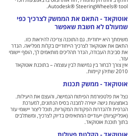
התקרב והתרחק מהמודל, הזז אותו ונווט בו באמצעות הכלי
Autodesk® SteeringWheels® tool.
אוטוקאד - התאם את הממשק לצרכיך כפי
שמעולם לא חשבת שאפשר
משימתך היא ייחודית. גם התוכנה צריכה להיראות כזו.
התאם את אוטוקאד לצרכיך הייחודיים בקלות מפליאה. הגדר
את סביבת העבודה, הגדר תהליכים מותאמים לך, הוסף יישומי
עזר.
אין צורך לבחור בין גמישות לבין עוצמה – בתוכנת אוטוקאד
2010 שתיהן קיימות.
אוטוקאד - ממשק תכנות
נצל את פלטפורמת הפיתוח הגמישה, והעצם את היעילות.
באמצעות גישה ישירה למבנה בסיס הנתונים, למערכת
הגרפית ולהגדרות הפקודות המקוריות, תוכל ליצור יישומי עזר
(אפליקציות) ייעודיים המתאימים בדיוק לצרכיך, ומשתלבים
בתוך תוכנת אוטוקאד.
אוטוקאד - הקלטת פעולות