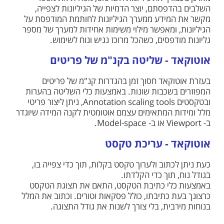
השלבים בהדפסתם, יוצר הדמיות של הגיליונות לצפייה,
מקשר את המידע ממערך הגיליונות לחותמת המודפסת על
הגיליונות, ומאפשר מילוי משימות אחידות למערך של מספר
גליונות מודפסים, כשהכל מרוכז נגיש ונוח לשימוש.
אוטוקאד - שליטה בקנ"מ של פריטים
בעזרת אוטוקאד חסוך זמן בהגדרות קנ"מ של פריטים
המפוזרים בשכבות שונות. באמצעות כלי השליטה בהערות
ובטקסטים Annotation scaling tools, ניתן ליצור פריטי
מלל ומידות המתאימים עצמם אוטומטית לקנה המידה שיוגדר
ב- Viewport או ב- Model-space.
אוטוקאד - עריכת טקסט
כעת ניתן לכתוב ולערוך טקסט בקלות, תוך כדי צפייה בו,
בגודל נוח, תוך כדי הקלדתו.
באמצעות כלי כתיבת הטקסט, התאם את תצוגת הטקסט
כרצונך בעת כתיבתו, כולל פסקאות וטורים. וכתוב את המלל
בנוחות מירבית, בלי צורך לשנות את גודל התצוגה.