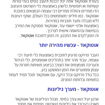
בעזרת אוטוקאד אתה יכול לבנות ולעצב גופים בעלי צורות
קשיחות או חופשיות כלשהן באמצעות כלי השרטוט והעיצוב
הדו ממדיים והתלת ממדיים רבי עוצמה הנמצאים בתוכנת
אוטוקאד. כמו מיליוני משתמשים בכל העולם, שתף רעיונות
ללא מגבלה ותעד תוכניות במהירות.
באמצעות אלפי יישומי עזר, אוטוקאד מספקת את המירב
בגמישות ובהתאמה אישית לצרכיך.
זה הזמן לקדם את התכנון. זה הזמן לתוכנת
אוטוקאד
.
אוטוקאד - עכשיו מהירה יותר
העבר פרויקט מרעיון לתוכנית באמצעות כלי תיעוד רבי
עוצמה. עבוד מהר יותר בתהליכים אוטומטיים. כלי הניהול
והעריכה מצמצמים את הצורך בביצוע משימות חוזרות על
עצמן וממזערים את הזמן המושקע בהן.
בכל גודל פרויקט ובכל היקף, עם אוטוקאד תוכל תמיד לעמוד
במשימה ובלוחות הזמנים.
אוטוקאד - מערך גיליונות
ארגון יעיל הוא צורך בסיסי. מנהל הגיליונות של אוטוקאד
מארגן בעבורך את גיליונות השרטוט, מפחית את מספר