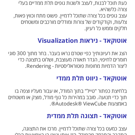
כעת תוכל לבנות, לעצב ולשנות גופים תלת ממדיים בעלי
צורה כלשהיא.
עצב גופים בכל צורה שתוכל לדמיין. פשוט מתח וכווץ פאות,
צלעות, וקודקודים של צורות ומודלים מורכבים ומשטחים
חלקים וממש כל רעיון.
אוטוקאד - ניראות Visualization
הצג את רעיונותיך כפי שטרם נראו בעבר. בחר מתוך 300 סוגי
חומרים לחיפוי, הגדר תאורה מעוצבת, ושלוט בתצוגה כדי
ליצור הדמיות מחופות פוטוראליסטיות - Rendering.
אוטוקאד - ניווט תלת ממדי
בלחיצת כפתור "טייל" בתוך המודל, או עבור מעליו וצפה בו
תוך כדי תנועה. סובב במהירות כל גוף מודל, מוצק או משטחים
באמצעות Autodesk® ViewCube®.
אוטוקאד - תצוגה תלת ממדית
עצב כמעט בכל צורה שתוכל לדמיין. מרכז את התצוגה,