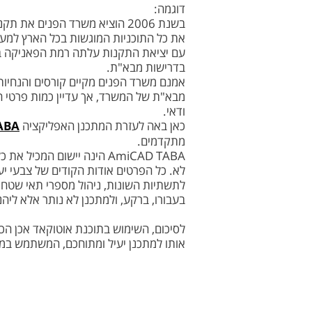
דוגמה:
בשנת 2006 הוציא משרד הפנים 
את כל התוכניות המוגשות בכל הארץ למערכת GIS מאגדת, המנוהלת במרוכז על ידי משר
עם יציאת התקנות עלתה רמת הפאניקה בק
בדרישות מבא"ת.
אמנם משרד הפנים מקיים קורסים והנחיות
מבא"ת של המשרד, אך עדיין כמות פרטי ה
ודאי.
כאן באה לעזרת המתכנן האפליקציה
ABA
מתקדמים.
AmiCAD TABA הינה יישום ה
לא. כל הפרטים אודות הקודים של צבעי יע
לתשתיות השונות, ניהול מספרי תאי שטח,
בעבורו, ברקע, ולמתכנן לא נותר אלא ליה
לסיכום, השימוש בתוכנת אוטוקאד אכן הכ
אותו למתכנן יעיל ומתוחכם, המשתמש במשא