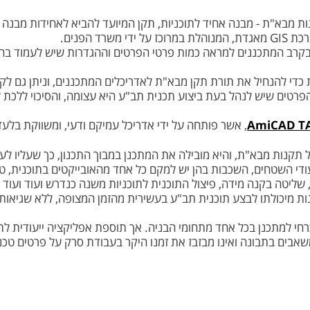
את תקנות מבא"ת - מבנה אחיד לתוכניות, תקן המיועד להביא לאחידות מב
ד הפנים.
רב המתכננים למראה כמות פרטי הפרטים וההגדרות שיש לעמוד בהן 
 כדי להנחיל את תורת תקן מבא"ת לאדריכלים המתכננים, וניתן גם ל
פרטים שיש לנהל בעת ביצוע תכנית תב"ע היא עצומה, והסיכוי ללכת 
AmiCAD T
, אשר פותחה על ידי אדריכל עמיקם ודעי, ומשווקת בלע
מכיל את כל תקנות מבא"ת, והיא מובילה את המתכנן במבוך התכנון, כך שעליו
ודי השטחים, השכבות בהן יש למקם כל אחד מהאובייקטים בתוכנית, טב
 שליטה בקנה מידה, פיצול התוכנית לתוכניות משנה כנדרש ועוד ועו
נות מיכולתו לבצע תוכנית תב"ע בעשירית מהזמן המצופה, ללא שגיאות 
רחי למתכנן בכל אחד מתחומי הבניה. אך תוספת אפליקציה ייעודית לת
בים בתבונה ואינו מבזבז את זמנו היקר בעבודת סרק על פרטים טכני