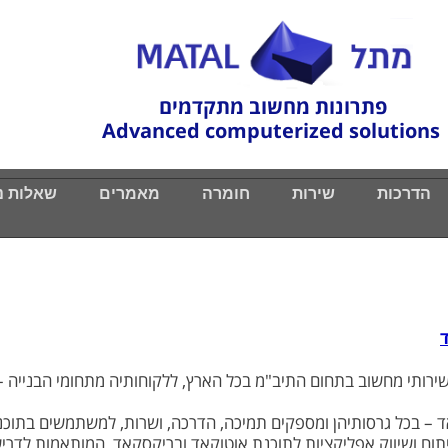
פתרונות מחשוב מתקדמים
Advanced computerized solutions
הדרכות
הדרכות
שירות
שירות
חומרה
חומרה
מאמרים
מאמרים
שאלות נ
שאלות נ
תי מחשוב בתחום התיב"מ בכל הארץ, ללקוחותיה מתחומי הבנייה – א
 – בכל גרסותיהן ומספקים תמיכה, הדרכה, ושרות, למשתמשים בתוכנו
תוח ושיווק אפליקציות לתוכנת אוטוקאד ובריקסקאד, המותאמות לדרי