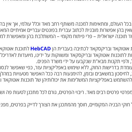
כל העולם, ומתאימות למכנה משותף רחב מאד וכלל עולמי, אך אין בהן
אין בהן אפשרות מובנית לכתוב עברית בפונטים עבריים אמיתיים המאפ
אד תוכנה ישראלית – פרי פיתוח מקומי – המשתלבת בהן ומאפשרת למ
ת אוטוקאד ובריקסקאד לכתיבה בעברית הן
HebCAD
לתוכנת אוטוקאד
 לתוכנות אוטוקאד ובריקסקאד ומשווקות על ידינו, מיועדות לאדריכל
ל, ולפי תקנות מבא"ת שנקבעו על ידי משרד הפנים.
עומדת בדרישות החוק, ללא שימוש באפליקציות עזר, כפי שאפשר לנסוע
, לחיסכון במשאבים ובזמן, להימנעות רבה ככל האפשר מטעויות במהלך ה
נו להשתמש באפליקציות המשלימות את יכולותיהן של תוכנות אוטוקאד ו
מפרטי פרטים רבים מאד. ריבוי הפרטים, גורם לכל מתכנן לטעות פה ו
וקי הבניה המקומיים, חוסך מהמתכנן את הצורך לדייק בפרטים, מפני 