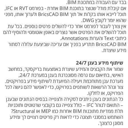
בבד עם העבודה במתכונת BIM.
אם קיבלת מודל שנוצר בתוכנת BIM אחרת - בפורמט RVT או IFC,
תוכל לייבא אותו בקלות אל תוך BricsCAD BIM ולערוך אותו, מפני
שהוא יומר לקובץ DWG.
אין צורך לעבור לפורמט אחר כדי להשלים פרטים נוספים. בכל עת
תוכל להשלים את הפרטים אשר נוצרים באופן אוטומטי ולהוסיף להם
כיתובי Text והערות Annotations.
BricsCAD BIM תתריע בפניך אם עריכה שביצעת עלולה לסתור
מידע שיצרת.
שיתוף מידע בענן 24/7
שמור את הקבצים והמידע שיצרת באמצעות בריקסקד, במחשב
האישי, בתיאום עם גרסה מסונכרנת בענן במערכת 24/7,
מערכת ענן מתוחכמת ויעילה המיועדת לשיתוף מידע בפרויקטים.
צור ונהל הרשאות לשותפים בפרויקט, כדי לאפשר להם גישה לכל
הפרויקט, או לחלקו.
כל הנתונים בענן ניתנים לסקירה ולצפייה בבסיס הנתונים שבענן
– התואם לנוהל IFC – כולל צפייה גם בקובצי שרטוטים ותוכניות
תלת ממדיות מתוכנות BIM אחרות כמו MEP או Structural?
השתמש במסנני תצוגה כדי לראות רק פריטים רצויים לך ומידע
מסונן כרצונך.