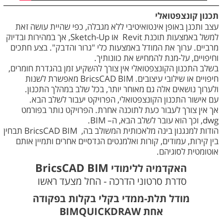
תכנון קונצפטואלי
עצב ותכנן באופן אינטואיטיבי ללא מגבלה, כפי שהיית עושה זאת
למשל באמצעות תוכנת Revit או Sketch-Up, אך במהירות ובדיוק
מרביים. ערוך את המודל באמצעות כלי "גרור והדבק". בצע חתכים
וחיפויים, על-מנת להמחיש את כוונותיך.
בשלב התכנון הקונצפטואלי אין צורך להשקיע זמן בהגדרת חומרים,
חיפויים או שילובי עיצובים. BricsCAD BIM מאפשרת לשנות
ולערוך נושאים אלה גם מאוחר יותר, בכל שלב במהלך התכנון.
עם אישור התכנון הקונצפטואלי, הפרויקט יעבור לשלב הבא.
אך אין צורך לעבור כעת לתוכנה אחרת. הפרויקט נותר בפורמט
dwg, וכך הוא עובר לשלב הבא, ה– BIM.
הודות למנגנון בינה מלאכותית המשולב בה, BricsCAD BIM תבחין
בין קירות, עמודים, קורות ואלמנטים הנדסיים אחרים ותמיין אותם
אוטומטית לסוגיהם.
BricsCAD BIM
האקדמיה ללימודי
סדרת סרטוני הדרכה - החל מצעד ראשו
ן
מודל תלת-ממדי בקלי בקלות בפקודה
אחת BIMQUICKDRAW