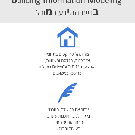
B
I
M
uilding
nformation
odeling
ב
י
מ
ניית המ
דע
ב
ודל
צור ונהל פרויקטים בתחומי
אדריכלות, הנדסה ותשתיות,
באמצעות BricsCAD BIM ביעילות
ובחיסכון במשאבים
עבור את כל שלבי התכנון
בלי לדלג בין תוכנות שונות.
הרחב את יכולותיך
בעיצוב ובתכנון