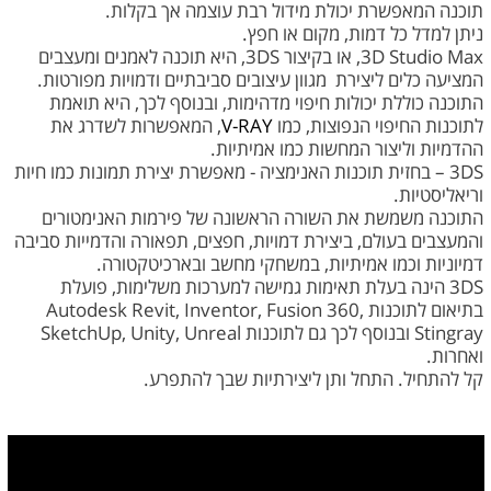
תוכנה המאפשרת יכולת מידול רבת עוצמה אך בקלות.
ניתן למדל כל דמות, מקום או חפץ.
3D Studio Max, או בקיצור 3DS, היא תוכנה לאמנים ומעצבים
המציעה כלים ליצירת מגוון עיצובים סביבתיים ודמויות מפורטות.
התוכנה כוללת יכולות חיפוי מדהימות,
ובנוסף לכך, היא תואמת
לתוכנות החיפוי הנפוצות, כמו
V-RAY
, המאפשרות לשדרג את
ההדמיות וליצור המחשות כמו אמיתיות.
3DS – בחזית תוכנות האנימציה - מאפשרת יצירת תמונות כמו חיות
וריאליסטיות.
התוכנה משמשת את השורה הראשונה של פירמות האנימטורים
והמעצבים בעולם, ביצירת דמויות, חפצים, תפאורה והדמייות סביבה
דמיוניות וכמו אמיתיות, במשחקי מחשב ובארכיטקטורה.
3DS הינה בעלת תאימות גמישה למערכות משלימות,
פועלת
בתיאום לתוכנות Autodesk Revit, Inventor, Fusion 360,
Stingray ובנוסף לכך גם לתוכנות SketchUp, Unity, Unreal
ואחרות.
קל להתחיל.
התחל ותן ליצירתיות שבך להתפרע.