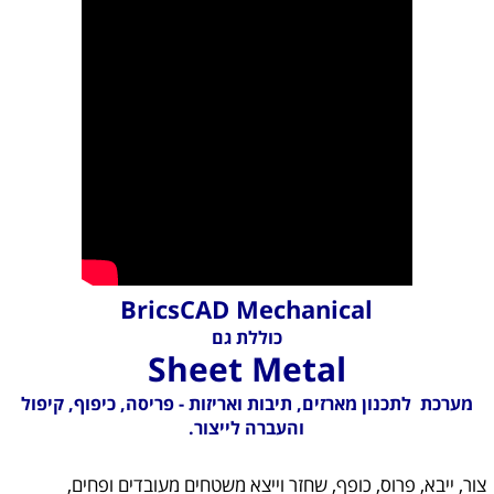
BricsCAD Mechanical
כוללת גם
Sheet Metal
מערכת לתכנון מארזים, תיבות ואריזות - פריסה, כיפוף, קיפול
והעברה לייצור.
צור,
ייבא, פרוס, כופף, שחזר וייצא משטחים מעובדים ופחים,