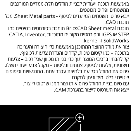
באמצעות תוכנה ייעודית לבניית מודלים תלת-ממדיים המורכבים
ממשטחים ופחים מכופפים.
ייבא פריטי משטחים המיועדים לכיפוף - Sheet Metal parts, מכל
תוכנת CAD.
תוכנת BricsCAD Sheet metal תומכת בפורמטים בסיסיים כמו
STEP או IGES ובפורמטים מקוריים מתוכנות CATIA, Inventor,
SolidWorks ו- kernel.
צור את מודל המוצר המתוכנן באמצעות כלי היצירה והעריכה
בתוכנה – כמו קיטום פינות, קדחים והגדרת צלעות לכיפוף.
קל להבחין ברכיבי המוצר תוך כדי בנייתו מכיוון שכל רכיב – צלעות
חיצוניות, צלעות לכיפוף, צמתים ובליטות – מקבל צבע ייעודי משלו.
פרוס את המודל בכל עת בלחיצת עכבר אחת. התנגשויות וכיפופים
שגויים יובלטו מיד וניתן לתקנם.
עם סיום בניית המודל פרוס אותו וצור ממנו שרטוט לייצור.
ייצא את השרטוט לייצור במערכת CAM.