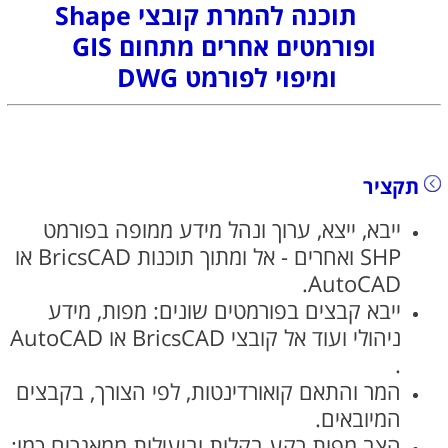
תוכנה להמרת קובצי Shape
ופורמטים אחרים מתחום GIS
ומיפוי
לפורמט DWG
תקציר
ייבא, ייצא, ערוך ונהל מידע ממופה בפורמט
SHP ואחרים - אל ומתוך תוכנות BricsCAD או
AutoCAD.
ייבא קבצים בפורמטים שונים: מפות, מידע
ניהולי ועוד אל קובצי
BricsCAD או AutoCAD
.
המר והתאם קואורדינטות, לפי הצורך, בקבצים
המיובאים.
הצב מפות רקע בקלות וביעילות ממאגרים כמו: