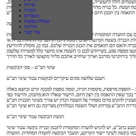
טחים הללו לתעשייה, מגורים, חקלאות, לבניית צמודי קרקע, משרדים,
שירות
שירות
ח ושטח. כל בנייה מחוייבת להתאים בינה לבין תוכנית תב"ע של הרשות
חומרה
חומרה
מאמרים
מאמרים
שאלות נפוצות
שאלות נפוצות
שינוי תב"ע – בדיקות מוקדמות לפני הבקשה
הורדות
הורדות
צור קשר
צור קשר
ום עם הוועדה המקומית לתכנון ובנייה שעליה לאשר אותו בהתאם למהות
חלת הבנייה בשטח המיועד. לפיכך, מומלץ לבדוק לפני כל התחלת בנייה או
נייה והאם הם תואמים את תכנון הבנייה שלכם. כמו כן, מומלץ להתייעץ
עו ממפח נפש, כשייוודע לכם כי השטח אינו מיועד כלל למטרות שלשמן
שינוי תב"ע – סוגי הבקשות
ישנם שלושה סוגים עיקריים לבקשות עבור שינוי תב"ע:
 שאין התאמה בין רצון היזם, הייעוד שאליו הוא מתכוון, והייעוד כפי
הגשת הבקשה עבור שינוי תב"ע
קבע בתב"ע, יש להגיש לוועדה המקומית לתכנון ובנייה בקשה עבור שינוי
כמו בקשה לשינוי ייעוד הקרקע, תועבר הבקשה לוועדה המחוזית. הוועדה