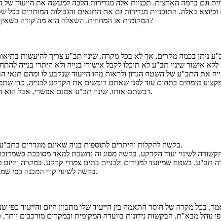
ית וגם ברמה הארצית. תכניות אלה מגדירות הלכה למעשה את הייעוד של הש
וכיוצא באלה. התוכניות מגדירות גם את התנאים והגבולות המותרים בכל שט
המקומית או המחוזית. השאלה היא מה קורה כשאין התאמה בין תכנון היזם ובין התב"ע? האם וכיצד ניתן לעשות שינוי תב"ע?
ב"ע ניתן בכמה מקרים, אך לא בכל מקרה. שינוי תב"ע צריך להיעשות בתיא
 ללא אישור שינוי תב"ע לא תוכלו לקבל אישורי בנייה ולא היתרי בנייה להת
נייה את התב"ע של השטח הנדון ולראות מהו הייעוד שנקבע לו ומהם תנאי הב
קצוע מומחים בתחום עוד לפני שאתם רוכשים את הקרקע לבנייה, כדי שתמנ
רכשתם אותו. שינוי תב"ע אמנם אפשרי, אבל הוא הליך בירוקרטי מורכב וארוך שיחייב אתכם בליווי מקצועי לאורך כל הדרך.
בקשה להקלות והיתרים לתוספות בניה שאינם מוגדרים בתב"ע – הוספת מרפסת, מקומות חנייה, קומה נוספת למבנה קיים וכיוצא באלה.
שורה לשינוי יעוד הקרקע. בקשה מסוג זה נחשבת למאד מסובכת כשמדובר בכך
בקשה לשינוי קווי המבנה כפי שמגדירה התב"ע (מרחק ושולי השטח וגבולותיו) מצריכה גם היא שינוי תב"ע.
מר, בכל מקרה של חוסר התאמה בין הייעוד שלו מתכוון היזם והייעוד כפי שנ
י נוהל מבא"ת. הבקשות נידונות בוועדה המקומית ובמקרים מורכבים יותר, 