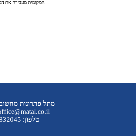
המקומית מעבירה את המלצותיה לוועדה המחוזית וזו תחליט האם לאשר את שינוי הייעוד או שלא.
מתל פתרונות מחשוב
אימייל: fice@matal.co.il
טלפון: 03-6832045