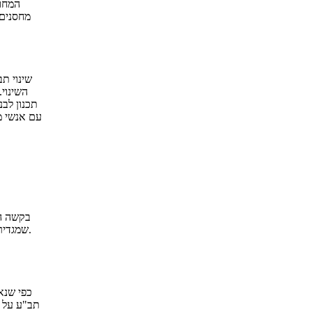
המחוז
מחסנים 
שינוי ת
השינוי.
תכנון לב
עם אנשי מ
בקשה הק
שמגדירה תב"ע. בשטח שמיועד למגורים ולבניית בתים צמודי קרקע, במקרה והיזם מעוניין להקים מרכז מסחרי על השטח הנדון יש צורך בשינוי תוכנית תב"ע.
כפי שנא
תב"ע על פ